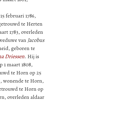
15 februari 1786,
r getrouwd te Herten
art 1783, overleden
s weduwe van
Jacobus
meid, geboren te
a Driessen
. Hij is
p 1 maart 1808,
trouwd te Horn op 25
8, wonende te Horn,
 getrouwd te Horn op
n, overleden aldaar