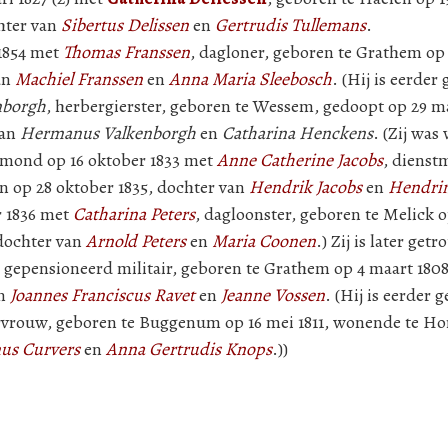
hter van
Sibertus Delissen
en
Gertrudis Tullemans
.
 1854 met
Thomas Franssen
, dagloner, geboren te Grathem op 
an
Machiel Franssen
en
Anna Maria Sleebosch
. (Hij is eerde
nborgh
, herbergierster, geboren te Wessem, gedoopt op 29 ma
van
Hermanus Valkenborgh
en
Catharina Henckens
. (Zij wa
ermond op 16 oktober 1833 met
Anne Catherine Jacobs
, dienst
n op 28 oktober 1835, dochter van
Hendrik Jacobs
en
Hendrin
r 1836 met
Catharina Peters
, dagloonster, geboren te Melick o
dochter van
Arnold Peters
en
Maria Coonen
.) Zij is later ge
 gepensioneerd militair, geboren te Grathem op 4 maart 180
an
Joannes Franciscus Ravet
en
Jeanne Vossen
. (Hij is eerder
rvrouw, geboren te Buggenum op 16 mei 1811, wonende te Hor
us Curvers
en
Anna Gertrudis Knops
.))