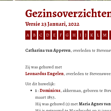
Gezinsoverzichte
Versie 23 Januari, 2022
A
B
C
D
E
F
G
H
I
J
K
L
M
Catharina van Appeven
, overleden te Steven
Zij was gehuwd met
Leonardus Engelen
, overleden te Stevensweer
Uit dit huwelijk:
1
:
Dominicus
, akkerman, geboren te Ste
maart 1853.
Hij was gehuwd (1) met
Maria Agnes van
Hij is getrouwd te Maasbracht op 11 janua