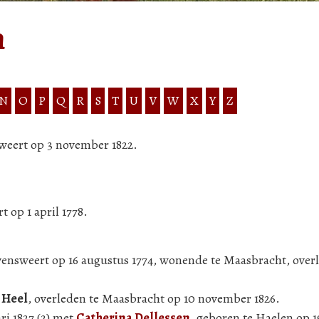
n
N
O
P
Q
R
S
T
U
V
W
X
Y
Z
sweert op 3 november 1822.
t op 1 april 1778.
vensweert op 16 augustus 1774, wonende te Maasbracht, over
 Heel
, overleden te Maasbracht op 10 november 1826.
ri 1827 (2) met
Catherina Dellessen
, geboren te Haelen op 1