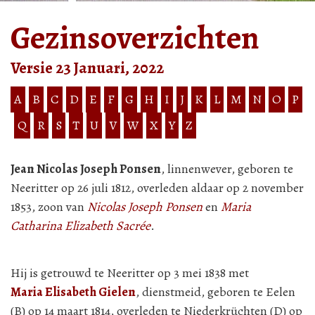
Gezinsoverzichten
Versie 23 Januari, 2022
A
B
C
D
E
F
G
H
I
J
K
L
M
N
O
P
Q
R
S
T
U
V
W
X
Y
Z
Jean Nicolas Joseph Ponsen
, linnenwever, geboren te
Neeritter op 26 juli 1812, overleden aldaar op 2 november
1853, zoon van
Nicolas Joseph Ponsen
en
Maria
Catharina Elizabeth Sacrée
.
Hij is getrouwd te Neeritter op 3 mei 1838 met
Maria Elisabeth Gielen
, dienstmeid, geboren te Eelen
(B) op 14 maart 1814, overleden te Niederkrüchten (D) op