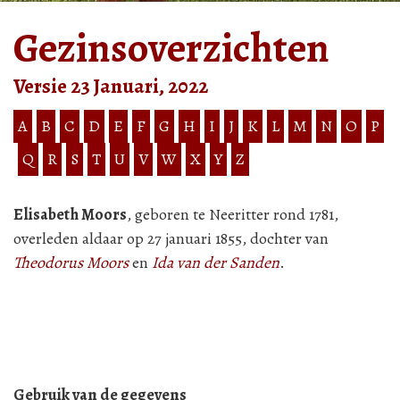
Gezinsoverzichten
Versie 23 Januari, 2022
A
B
C
D
E
F
G
H
I
J
K
L
M
N
O
P
Q
R
S
T
U
V
W
X
Y
Z
Elisabeth Moors
, geboren te Neeritter rond 1781,
overleden aldaar op 27 januari 1855, dochter van
Theodorus Moors
en
Ida van der Sanden
.
Gebruik van de gegevens