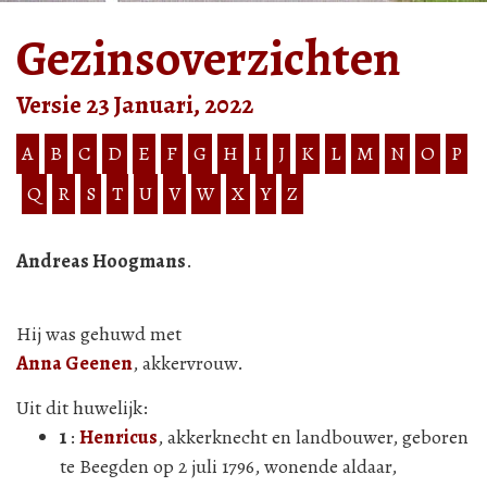
Gezinsoverzichten
Versie 23 Januari, 2022
A
B
C
D
E
F
G
H
I
J
K
L
M
N
O
P
Q
R
S
T
U
V
W
X
Y
Z
Andreas Hoogmans
.
Hij was gehuwd met
Anna Geenen
, akkervrouw.
Uit dit huwelijk:
1
:
Henricus
, akkerknecht en landbouwer, geboren
te Beegden op 2 juli 1796, wonende aldaar,