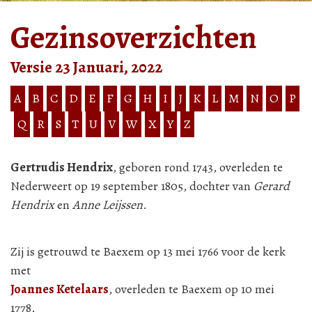
Gezinsoverzichten
Versie 23 Januari, 2022
A
B
C
D
E
F
G
H
I
J
K
L
M
N
O
P
Q
R
S
T
U
V
W
X
Y
Z
Gertrudis Hendrix
, geboren rond 1743, overleden te
Nederweert op 19 september 1805, dochter van
Gerard
Hendrix
en
Anne Leijssen
.
Zij is getrouwd te Baexem op 13 mei 1766 voor de kerk
met
Joannes Ketelaars
, overleden te Baexem op 10 mei
1778.