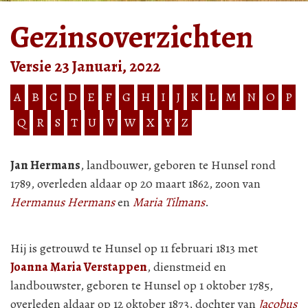
Gezinsoverzichten
Versie 23 Januari, 2022
A
B
C
D
E
F
G
H
I
J
K
L
M
N
O
P
Q
R
S
T
U
V
W
X
Y
Z
Jan Hermans
, landbouwer, geboren te Hunsel rond
1789, overleden aldaar op 20 maart 1862, zoon van
Hermanus Hermans
en
Maria Tilmans
.
Hij is getrouwd te Hunsel op 11 februari 1813 met
Joanna Maria Verstappen
, dienstmeid en
landbouwster, geboren te Hunsel op 1 oktober 1785,
overleden aldaar op 12 oktober 1873, dochter van
Jacobus