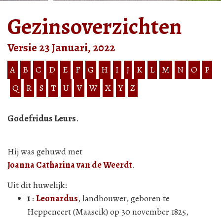
Gezinsoverzichten
Versie 23 Januari, 2022
A
B
C
D
E
F
G
H
I
J
K
L
M
N
O
P
Q
R
S
T
U
V
W
X
Y
Z
Godefridus Leurs
.
Hij was gehuwd met
Joanna Catharina van de Weerdt
.
Uit dit huwelijk:
1
:
Leonardus
, landbouwer, geboren te
Heppeneert (Maaseik) op 30 november 1825,