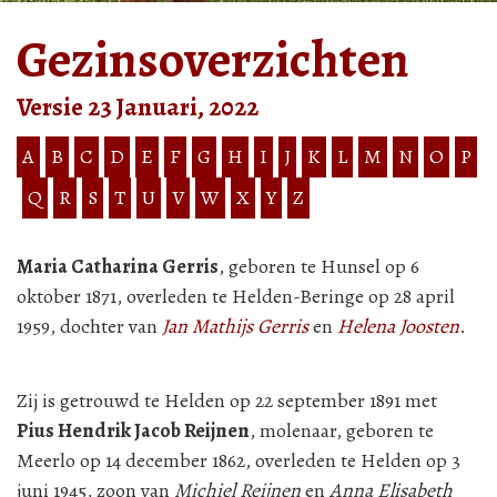
Gezinsoverzichten
Versie 23 Januari, 2022
A
B
C
D
E
F
G
H
I
J
K
L
M
N
O
P
Q
R
S
T
U
V
W
X
Y
Z
Maria Catharina Gerris
, geboren te Hunsel op 6
oktober 1871, overleden te Helden-Beringe op 28 april
1959, dochter van
Jan Mathijs Gerris
en
Helena Joosten
.
Zij is getrouwd te Helden op 22 september 1891 met
Pius Hendrik Jacob Reijnen
, molenaar, geboren te
Meerlo op 14 december 1862, overleden te Helden op 3
juni 1945, zoon van
Michiel Reijnen
en
Anna Elisabeth