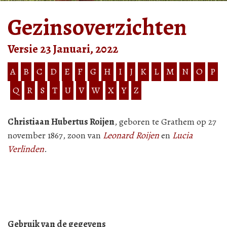
Gezinsoverzichten
Versie 23 Januari, 2022
A
B
C
D
E
F
G
H
I
J
K
L
M
N
O
P
Q
R
S
T
U
V
W
X
Y
Z
Christiaan Hubertus Roijen
, geboren te Grathem op 27
november 1867, zoon van
Leonard Roijen
en
Lucia
Verlinden
.
Gebruik van de gegevens