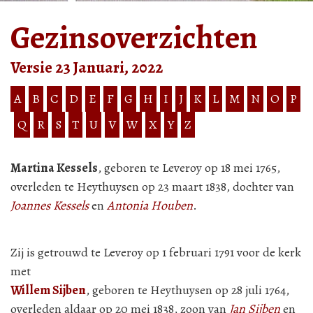
Gezinsoverzichten
Versie 23 Januari, 2022
A
B
C
D
E
F
G
H
I
J
K
L
M
N
O
P
Q
R
S
T
U
V
W
X
Y
Z
Martina Kessels
, geboren te Leveroy op 18 mei 1765,
overleden te Heythuysen op 23 maart 1838, dochter van
Joannes Kessels
en
Antonia Houben
.
Zij is getrouwd te Leveroy op 1 februari 1791 voor de kerk
met
Willem Sijben
, geboren te Heythuysen op 28 juli 1764,
overleden aldaar op 20 mei 1838, zoon van
Jan Sijben
en