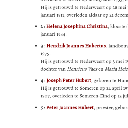
Hij is getrouwd te Nederweert op 28 mei 
januari 1911, overleden aldaar op 21 dec
2
:
Helena Josephina Christina
, klooste
januari 1944.
3
:
Hendrik Joannes Hubertus
, landbouw
1975.
Hij is getrouwd te Nederweert op 3 mei 
dochter van
Henricus Vaes
en
Maria Hele
4
:
Joseph Peter Hubert
, geboren te Huns
Hij is getrouwd te Someren op 22 april 1
1907, overleden te Someren-Eind op 12 jul
5
:
Peter Joannes Hubert
, priester, gebo