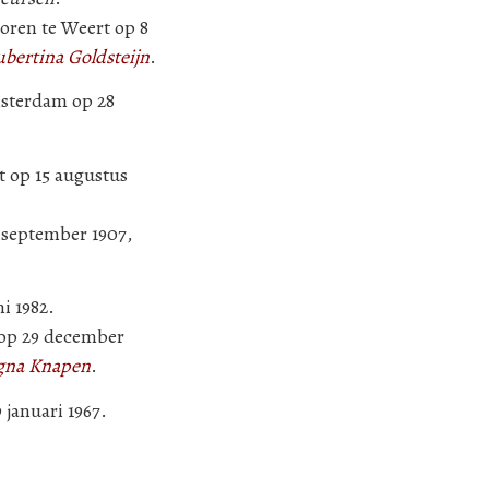
boren te Weert op 8
bertina Goldsteijn
.
msterdam op 28
t op 15 augustus
 september 1907,
i 1982.
 op 29 december
gna Knapen
.
 januari 1967.