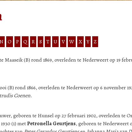
n
N
O
P
Q
R
S
T
U
V
W
X
Y
Z
e Maaseik (B) rond 1869, overleden te Nederweert op 19 febru
rooi (B) rond 1866, overleden te Nederweert op 6 november 19
trudis Coenen
.
uwer, geboren te Hunsel op 27 februari 1902, overleden te Os
 1930 (1) met
Petronella Geurtjens
, geboren te Nederweert o
dochter van
Peter Gerardus Geurtjens
en
Johanna Maria van 