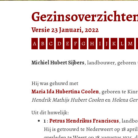
Gezinsoverzichte
Versie 23 Januari, 2022
A
B
C
D
E
F
G
H
I
J
K
L
M
Michiel Hubert Sijbers
, landbouwer, geboren t
Hij was gehuwd met
Maria Ida Hubertina Coolen
, geboren te Kin
Hendrik Mathijs Hubert Coolen
en
Helena Ger
Uit dit huwelijk:
1
:
Petrus Hendrikus Franciscus
, landbo
Hij is getrouwd te Nederweert op 18 april
overleden te Weert op 18 augustus 1935, 