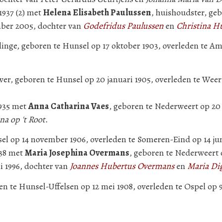
1937 (2) met
Helena Elisabeth Paulussen
, huishoudster, ge
ember 2005, dochter van
Godefridus Paulussen
en
Christina Hu
rlinge, geboren te Hunsel op 17 oktober 1903, overleden te A
er, geboren te Hunsel op 20 januari 1905, overleden te Weer
1935 met
Anna Catharina Vaes
, geboren te Nederweert op 20
na op 't Root
.
el op 14 november 1906, overleden te Someren-Eind op 14 jun
938 met
Maria Josephina Overmans
, geboren te Nederweert
i 1996, dochter van
Joannes Hubertus Overmans
en
Maria Di
ren te Hunsel-Uffelsen op 12 mei 1908, overleden te Ospel op 9