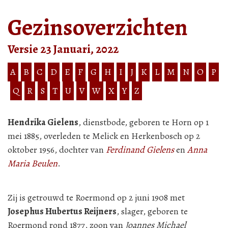
Gezinsoverzichten
Versie 23 Januari, 2022
A
B
C
D
E
F
G
H
I
J
K
L
M
N
O
P
Q
R
S
T
U
V
W
X
Y
Z
Hendrika Gielens
, dienstbode, geboren te Horn op 1
mei 1885, overleden te Melick en Herkenbosch op 2
oktober 1956, dochter van
Ferdinand Gielens
en
Anna
Maria Beulen
.
Zij is getrouwd te Roermond op 2 juni 1908 met
Josephus Hubertus Reijners
, slager, geboren te
Roermond rond 1877, zoon van
Joannes Michael