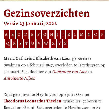
Gezinsoverzichten
Versie 23 Januari, 2022
A
B
C
D
E
F
G
H
I
J
K
L
M
N
O
P
Q
R
S
T
U
V
W
X
Y
Z
Maria Catharina Elisabeth van Laer
, geboren te
Swalmen op 2 februari 1847, overleden te Heythuysen op
5 januari 1893, dochter van
Guillaume van Laer
en
Antoinette Nijsen
.
Zij is getrouwd te Heythuysen op 3 juli 1882 met
Theodorus Leonardus Theelen
, winkelier, geboren te
Roggel op 28 juni 1846, overleden te Heythuysen op 23