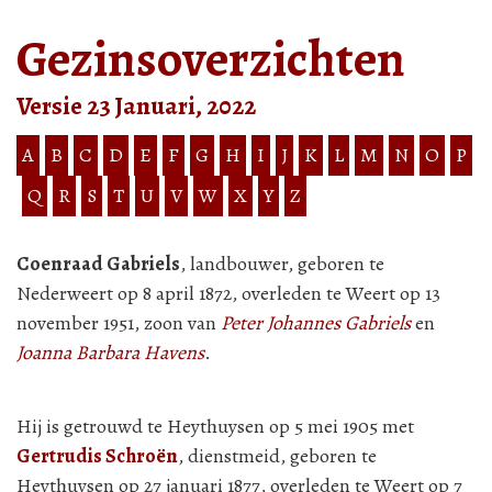
Gezinsoverzichten
Versie 23 Januari, 2022
A
B
C
D
E
F
G
H
I
J
K
L
M
N
O
P
Q
R
S
T
U
V
W
X
Y
Z
Coenraad Gabriels
, landbouwer, geboren te
Nederweert op 8 april 1872, overleden te Weert op 13
november 1951, zoon van
Peter Johannes Gabriels
en
Joanna Barbara Havens
.
Hij is getrouwd te Heythuysen op 5 mei 1905 met
Gertrudis Schroën
, dienstmeid, geboren te
Heythuysen op 27 januari 1877, overleden te Weert op 7