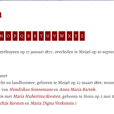
n
N
O
P
Q
R
S
T
U
V
W
X
Y
Z
Heythuysen op 17 januari 1877, overleden te Meijel op 10 sept
 met
ht en landbouwer, geboren te Meijel op 27 maart 1869, wone
n van
Hendrikus Sonnemans
en
Anna Maria Bartels
.
906 met
Maria Hubertina Korsten
, geboren te Horn op 2 mei 1
thijs Korsten
en
Maria Digna Verkennis
.)