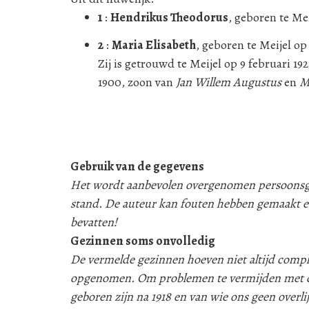
1
:
Hendrikus Theodorus
, geboren te Mei
2
:
Maria Elisabeth
, geboren te Meijel op
Zij is getrouwd te Meijel op 9 februari 19
1900, zoon van
Jan Willem Augustus
en
M
Gebruik van de gegevens
Het wordt aanbevolen overgenomen persoonsgeg
stand. De auteur kan fouten hebben gemaakt e
bevatten!
Gezinnen soms onvolledig
De vermelde gezinnen hoeven niet altijd compleet
opgenomen. Om problemen te vermijden met d
geboren zijn na 1918 en van wie ons geen over