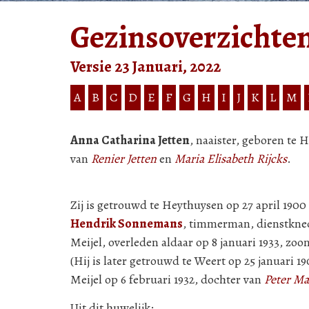
Gezinsoverzichte
Versie 23 Januari, 2022
A
B
C
D
E
F
G
H
I
J
K
L
M
Anna Catharina Jetten
, naaister, geboren te 
van
Renier Jetten
en
Maria Elisabeth Rijcks
.
Zij is getrouwd te Heythuysen op 27 april 1900
Hendrik Sonnemans
, timmerman, dienstknec
Meijel, overleden aldaar op 8 januari 1933, zoo
(Hij is later getrouwd te Weert op 25 januari 1
Meijel op 6 februari 1932, dochter van
Peter Ma
Uit dit huwelijk: