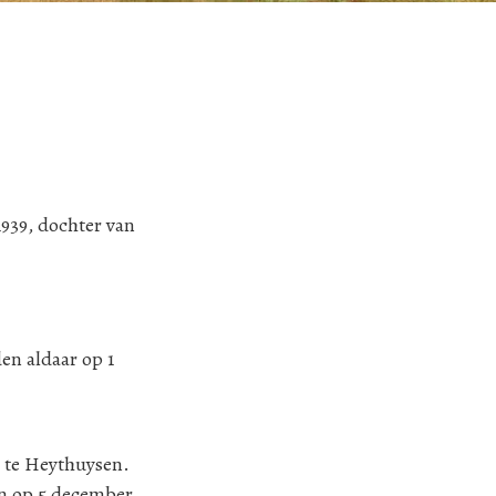
1939, dochter van
en aldaar op 1
n te Heythuysen.
en op 5 december