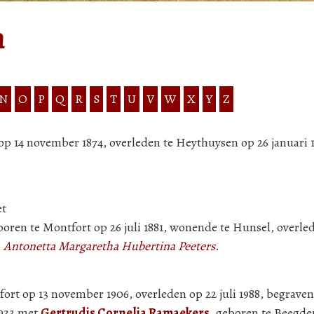
n
N
O
P
Q
R
S
T
U
V
W
X
Y
Z
op 14 november 1874, overleden te Heythuysen op 26 januari 
et
oren te Montfort op 26 juli 1881, wonende te Hunsel, overled
n
Antonetta Margaretha Hubertina Peeters
.
ort op 13 november 1906, overleden op 22 juli 1988, begrave
1933 met
Gertrudis Cornelia Ramaekers
, geboren te Beegd