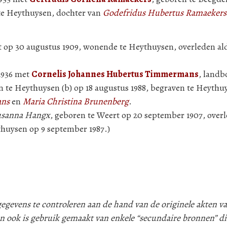
n te Heythuysen, dochter van
Godefridus Hubertus Ramaekers
t op 30 augustus 1909, wonende te Heythuysen, overleden al
 1936 met
Cornelis Johannes Hubertus Timmermans
, landb
n te Heythuysen (b) op 18 augustus 1988, begraven te Heythu
ans
en
Maria Christina Brunenberg
.
usanna Hangx
, geboren te Weert op 20 september 1907, ove
thuysen op 9 september 1987.)
evens te controleren aan de hand van de originele akten va
n ook is gebruik gemaakt van enkele “secundaire bronnen” d