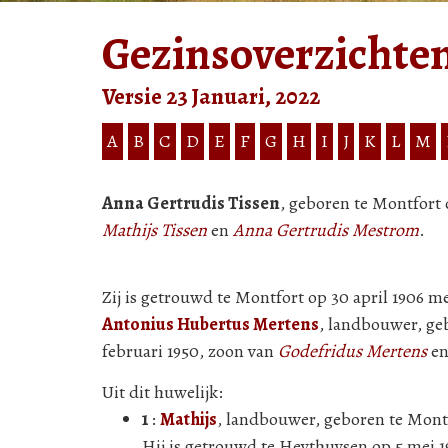
Gezinsoverzichte
Versie 23 Januari, 2022
A
B
C
D
E
F
G
H
I
J
K
L
M
Anna Gertrudis Tissen
, geboren te Montfort 
Mathijs Tissen
en
Anna Gertrudis Mestrom
.
Zij is getrouwd te Montfort op 30 april 1906 m
Antonius Hubertus Mertens
, landbouwer, geb
februari 1950, zoon van
Godefridus Mertens
e
Uit dit huwelijk:
1
:
Mathijs
, landbouwer, geboren te Montf
Hij is getrouwd te Heythuysen op 5 mei 