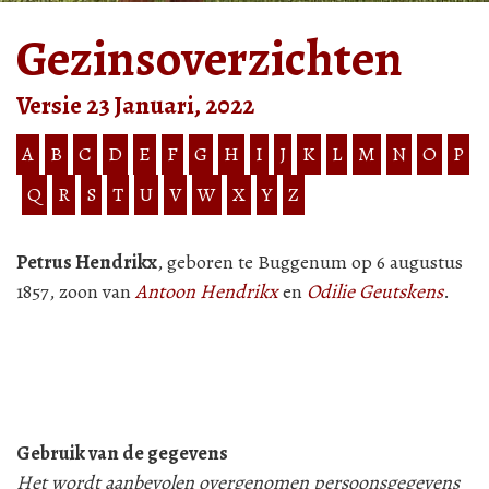
Gezinsoverzichten
Versie 23 Januari, 2022
A
B
C
D
E
F
G
H
I
J
K
L
M
N
O
P
Q
R
S
T
U
V
W
X
Y
Z
Petrus Hendrikx
, geboren te Buggenum op 6 augustus
1857, zoon van
Antoon Hendrikx
en
Odilie Geutskens
.
Gebruik van de gegevens
Het wordt aanbevolen overgenomen persoonsgegevens