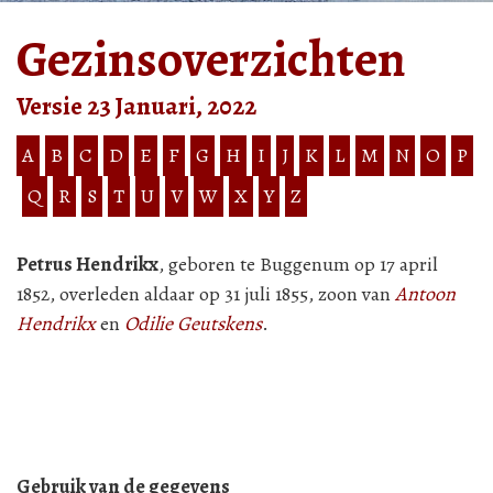
Gezinsoverzichten
Versie 23 Januari, 2022
A
B
C
D
E
F
G
H
I
J
K
L
M
N
O
P
Q
R
S
T
U
V
W
X
Y
Z
Petrus Hendrikx
, geboren te Buggenum op 17 april
1852, overleden aldaar op 31 juli 1855, zoon van
Antoon
Hendrikx
en
Odilie Geutskens
.
Gebruik van de gegevens