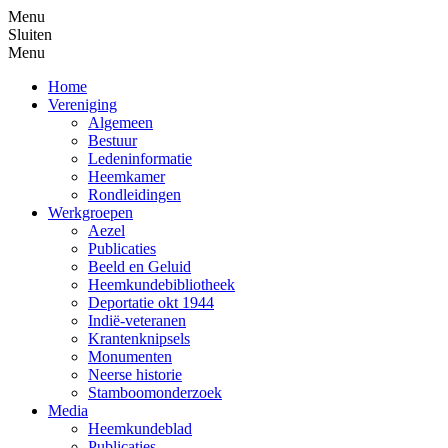
Menu
Sluiten
Menu
Home
Vereniging
Algemeen
Bestuur
Ledeninformatie
Heemkamer
Rondleidingen
Werkgroepen
Aezel
Publicaties
Beeld en Geluid
Heemkundebibliotheek
Deportatie okt 1944
Indië-veteranen
Krantenknipsels
Monumenten
Neerse historie
Stamboomonderzoek
Media
Heemkundeblad
Publicaties