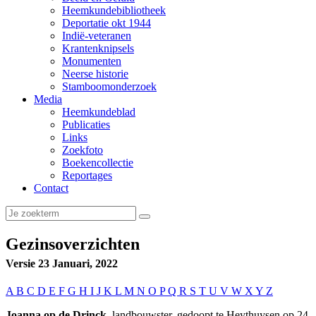
Heemkundebibliotheek
Deportatie okt 1944
Indië-veteranen
Krantenknipsels
Monumenten
Neerse historie
Stamboomonderzoek
Media
Heemkundeblad
Publicaties
Links
Zoekfoto
Boekencollectie
Reportages
Contact
Gezinsoverzichten
Versie 23 Januari, 2022
A
B
C
D
E
F
G
H
I
J
K
L
M
N
O
P
Q
R
S
T
U
V
W
X
Y
Z
Joanna op de Drinck
, landbouwster, gedoopt te Heythuysen op 24