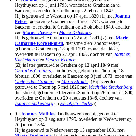
Heythuysen op 1 juni 1793, wonende te Grathem en te
Baexem, overleden te Grathem op 22 februari 1847.
Hij is getrouwd te Wessem op 17 april 1820 (1) met
Joanna
Peters
, geboren te Grathem op 11 mei 1794, wonende te
Baexem, overleden te Grathem op 25 oktober 1840, dochter
van
Marten Peeters
en
Maria Ketelaars
.
Hij is getrouwd te Grathem op 22 april 1841 (2) met
Marie
Catharine Kockelkoren
, dienstmeid en landbouwster,
geboren te Grathem op 18 april 1799, wonende aldaar,
overleden te Baexem op 27 april 1867, dochter van
Joannes
Kockelkoren
en
Beatrix Keunen
.
(Zij is later getrouwd te Grathem op 12 april 1849 met
Gerardus Cramers
, landbouwer, geboren te Thorn op 18
februari 1800, overleden te Baexem op 3 juni 1873, zoon van
Godefridus Cramers
en
Maria Strouks
. (Hij is eerder
getrouwd te Thorn op 5 mei 1826 met
Mechtilde Staekenborg
,
dienstmeid, geboren te Ittervoort-Santfort op 26 februari 1800,
overleden te Grathem op 29 augustus 1846, dochter van
Joannes Stakenborg
en
Elisabeth Clerkx
.))
9
:
Joannes Mathias
, landbouwersknecht, gedoopt te
Heythuysen op 3 augustus 1795, overleden te Nederweert op
26 januari 1834.
Hij is getrouwd te Nederweert op 13 september 1831 met
Maria Tindemans
, landbouwster, geboren te Nederweert op