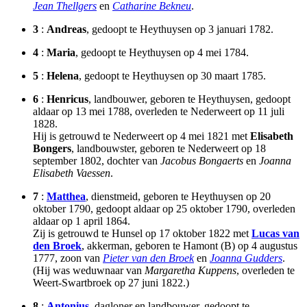
Jean Thellgers
en
Catharine Bekneu
.
3
:
Andreas
, gedoopt te Heythuysen op 3 januari 1782.
4
:
Maria
, gedoopt te Heythuysen op 4 mei 1784.
5
:
Helena
, gedoopt te Heythuysen op 30 maart 1785.
6
:
Henricus
, landbouwer, geboren te Heythuysen, gedoopt
aldaar op 13 mei 1788, overleden te Nederweert op 11 juli
1828.
Hij is getrouwd te Nederweert op 4 mei 1821 met
Elisabeth
Bongers
, landbouwster, geboren te Nederweert op 18
september 1802, dochter van
Jacobus Bongaerts
en
Joanna
Elisabeth Vaessen
.
7
:
Matthea
, dienstmeid, geboren te Heythuysen op 20
oktober 1790, gedoopt aldaar op 25 oktober 1790, overleden
aldaar op 1 april 1864.
Zij is getrouwd te Hunsel op 17 oktober 1822 met
Lucas van
den Broek
, akkerman, geboren te Hamont (B) op 4 augustus
1777, zoon van
Pieter van den Broek
en
Joanna Gudders
.
(Hij was weduwnaar van
Margaretha Kuppens
, overleden te
Weert-Swartbroek op 27 juni 1822.)
8
:
Antonius
, dagloner en landbouwer, gedoopt te