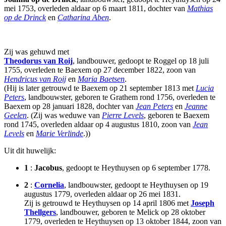
mei 1753, overleden aldaar op 6 maart 1811, dochter van
Mathias
op de Drinck
en
Catharina Aben
.
Zij was gehuwd met
Theodorus van Roij
, landbouwer, gedoopt te Roggel op 18 juli
1755, overleden te Baexem op 27 december 1822, zoon van
Hendricus van Roij
en
Maria Baetsen
.
(Hij is later getrouwd te Baexem op 21 september 1813 met
Lucia
Peters
, landbouwster, geboren te Grathem rond 1756, overleden te
Baexem op 28 januari 1828, dochter van
Jean Peters
en
Jeanne
Geelen
. (Zij was weduwe van
Pierre Levels
, geboren te Baexem
rond 1745, overleden aldaar op 4 augustus 1810, zoon van
Jean
Levels
en
Marie Verlinde
.))
Uit dit huwelijk:
1
:
Jacobus
, gedoopt te Heythuysen op 6 september 1778.
2
:
Cornelia
, landbouwster, gedoopt te Heythuysen op 19
augustus 1779, overleden aldaar op 26 mei 1831.
Zij is getrouwd te Heythuysen op 14 april 1806 met
Joseph
Thellgers
, landbouwer, geboren te Melick op 28 oktober
1779, overleden te Heythuysen op 13 oktober 1844, zoon van