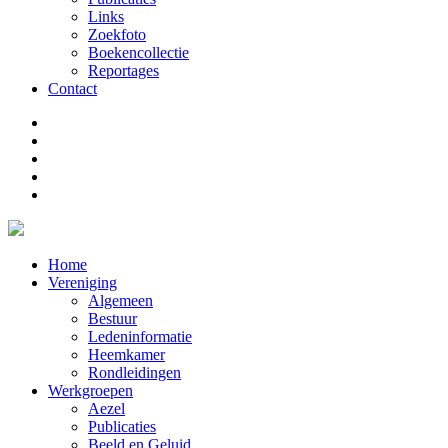
Links
Zoekfoto
Boekencollectie
Reportages
Contact
Home
Vereniging
Algemeen
Bestuur
Ledeninformatie
Heemkamer
Rondleidingen
Werkgroepen
Aezel
Publicaties
Beeld en Geluid