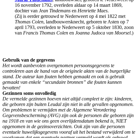
16 november 1792, overleden aldaar op 14 maart 1869,
dochter van
Jean Tindemans
en
Henriette Maes
.
(Zij is eerder getrouwd te Nederweert op 4 mei 1822 met
Thomas Colen
, landbouwersknecht, geboren te Asten op 7
april 1793, overleden te Nederweert op 5 oktober 1830, zoon
van
Francis Thomas Colen
en
Joanna Judoca van Moorsel
.)
Gebruik van de gegevens
Het wordt aanbevolen overgenomen persoonsgegevens te
controleren aan de hand van de originele akten van de burgerlijke
stand. De auteur kan fouten hebben gemaakt en ook is gebruik
gemaakt van enkele “secundaire bronnen” die fouten kunnen
bevatten!
Gezinnen soms onvolledig
De vermelde gezinnen hoeven niet altijd compleet te zijn: kinderen,
die geboren zijn buiten Leudal zijn niet in alle gevallen opgenomen.
Om problemen te vermijden met de Algemene Verordering
Gegevensbescherming (AVG) zijn ook de personen die geboren zijn
na 1918 en van wie ons geen overlijdensdatum bekend is, NIET
opgenomen in de gezinsoverzichten. Ook zijn van die personen
eventuele huwelijksgegevens vooraf uit het bestand verwijderd om te
voorkomen dat een eventuele partner vermeld wordt als gehuwd