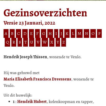
Gezinsoverzichten
Versie 23 Januari, 2022
A
B
C
D
E
F
G
H
I
J
K
L
M
N
O
P
Q
R
S
T
U
V
W
X
Y
Z
Hendrik Joseph Thissen
, wonende te Venlo.
Hij was gehuwd met
Maria Elisabeth Francisca Dreessens
, wonende te
Venlo.
Uit dit huwelijk:
1
:
Hendrik Hubert
, kolenkoopman en tapper,