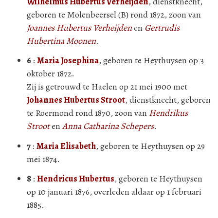
Wilhelmus Hubertus Verheijden
, dienstknecht,
geboren te Molenbeersel (B) rond 1872, zoon van
Joannes Hubertus Verheijden
en
Gertrudis
Hubertina Moonen
.
6
:
Maria Josephina
, geboren te Heythuysen op 3
oktober 1872.
Zij is getrouwd te Haelen op 21 mei 1900 met
Johannes Hubertus Stroot
, dienstknecht, geboren
te Roermond rond 1870, zoon van
Hendrikus
Stroot
en
Anna Catharina Schepers
.
7
:
Maria Elisabeth
, geboren te Heythuysen op 29
mei 1874.
8
:
Hendricus Hubertus
, geboren te Heythuysen
op 10 januari 1876, overleden aldaar op 1 februari
1885.