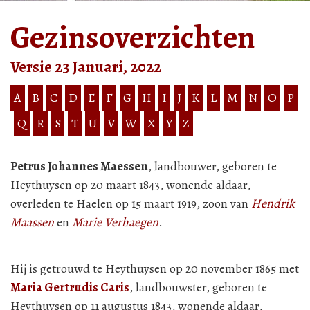
Gezinsoverzichten
Versie 23 Januari, 2022
A
B
C
D
E
F
G
H
I
J
K
L
M
N
O
P
Q
R
S
T
U
V
W
X
Y
Z
Petrus Johannes Maessen
, landbouwer, geboren te
Heythuysen op 20 maart 1843, wonende aldaar,
overleden te Haelen op 15 maart 1919, zoon van
Hendrik
Maassen
en
Marie Verhaegen
.
Hij is getrouwd te Heythuysen op 20 november 1865 met
Maria Gertrudis Caris
, landbouwster, geboren te
Heythuysen op 11 augustus 1843, wonende aldaar,