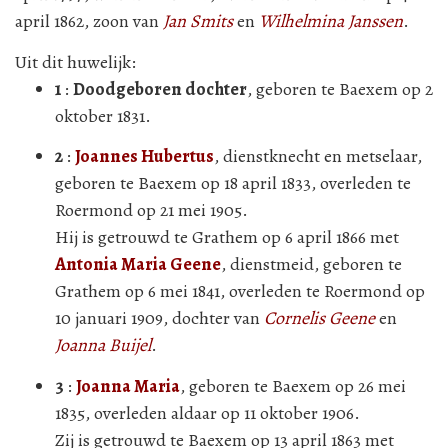
april 1862, zoon van
Jan Smits
en
Wilhelmina Janssen
.
Uit dit huwelijk:
1
:
Doodgeboren dochter
, geboren te Baexem op 2
oktober 1831.
2
:
Joannes Hubertus
, dienstknecht en metselaar,
geboren te Baexem op 18 april 1833, overleden te
Roermond op 21 mei 1905.
Hij is getrouwd te Grathem op 6 april 1866 met
Antonia Maria Geene
, dienstmeid, geboren te
Grathem op 6 mei 1841, overleden te Roermond op
10 januari 1909, dochter van
Cornelis Geene
en
Joanna Buijel
.
3
:
Joanna Maria
, geboren te Baexem op 26 mei
1835, overleden aldaar op 11 oktober 1906.
Zij is getrouwd te Baexem op 13 april 1863 met