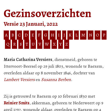
Gezinsoverzichten
Versie 23 Januari, 2022
A
B
C
D
E
F
G
H
I
J
K
L
M
N
O
P
Q
R
S
T
U
V
W
X
Y
Z
Maria Catharina Versiers
, dienstmeid, geboren te
Ittervoort-Beersel op 29 juli 1803, wonende te Baexem,
overleden aldaar op 8 november 1846, dochter van
Lambert Versiers
en
Susanna Berben
.
Zij is getrouwd te Baexem op 10 februari 1830 met
Reinier Smits
, akkerman, geboren te Nederweert op 9
april 1797, wonende aldaar, overleden te Baexem op 4