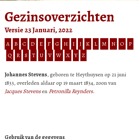
Gezinsoverzichten
Versie 23 Januari, 2022
A
B
C
D
E
F
G
H
I
J
K
L
M
N
O
P
Q
R
S
T
U
V
W
X
Y
Z
Johannes Stevens
, geboren te Heythuysen op 21 juni
1833, overleden aldaar op 19 maart 1834, zoon van
Jacques Stevens
en
Petronilla Reynders
.
Gebruik van de gegevens