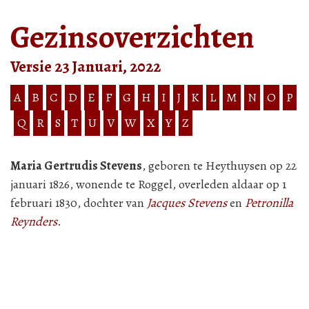
Gezinsoverzichten
Versie 23 Januari, 2022
A
B
C
D
E
F
G
H
I
J
K
L
M
N
O
P
Q
R
S
T
U
V
W
X
Y
Z
Maria Gertrudis Stevens
, geboren te Heythuysen op 22
januari 1826, wonende te Roggel, overleden aldaar op 1
februari 1830, dochter van
Jacques Stevens
en
Petronilla
Reynders
.