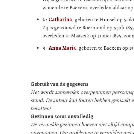
wonende te Baexem, overleden aldaar op 1
2
:
Catharina
, geboren te Hunsel op 5 ok
Zij is getrouwd te Roermond op 5 juli 18
overleden te Maaseik op 31 mei 1895, zoo
3
:
Anna Maria
, geboren te Baexem op 15
Gebruik van de gegevens
Het wordt aanbevolen overgenomen persoonsgeg
stand. De auteur kan fouten hebben gemaakt e
bevatten!
Gezinnen soms onvolledig
De vermelde gezinnen hoeven niet altijd compleet
opgenomen. Om problemen te vermijden met d