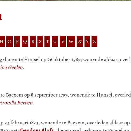
n
N
O
P
Q
R
S
T
U
V
W
X
Y
Z
eboren te Hunsel op 26 oktober 1787, wonende aldaar, over
ina Geelen
.
 te Baexem op 8 september 1797, wonende te Hunsel, overle
tronilla Berben
.
op 23 februari 1823, wonende te Baexem, overleden aldaar op 
 1849 met
Theodora Alofs
, dienstmeid, geboren te Roggel op