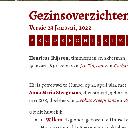
Gezinsoverzichte
Versie 23 Januari, 2022
A
B
C
D
E
F
G
H
I
J
K
L
M
Henricus Thijssen
, timmerman en akkerman, g
19 maart 1830, zoon van
Jan Thijssens
en
Cathar
Hij is getrouwd te Hunsel op 22 april 1822 met
Anna Maria Steegmans
, dienstmeid, geboren
mei 1868, dochter van
Jacobus Steegmans
en
Pe
Uit dit huwelijk:
1
:
Willem
, dagloner, geboren te Hunsel 
Hij is getrouwd te Baexem op 12 oktober