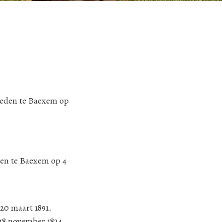
leden te Baexem op
den te Baexem op 4
20 maart 1891.
 18 november 1824,