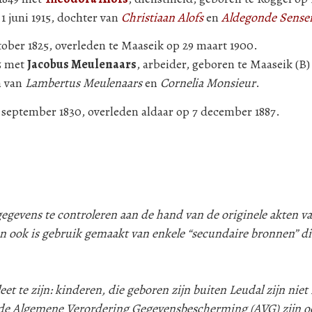
 juni 1915, dochter van
Christiaan Alofs
en
Aldegonde Sense
tober 1825, overleden te Maaseik op 29 maart 1900.
55 met
Jacobus Meulenaars
, arbeider, geboren te Maaseik (B) 
n van
Lambertus Meulenaars
en
Cornelia Monsieur
.
 september 1830, overleden aldaar op 7 december 1887.
evens te controleren aan de hand van de originele akten va
n ook is gebruik gemaakt van enkele “secundaire bronnen” d
 te zijn: kinderen, die geboren zijn buiten Leudal zijn niet i
e Algemene Verordering Gegevensbescherming (AVG) zijn oo