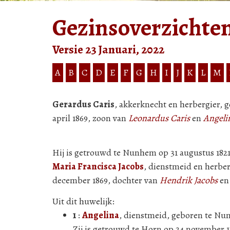
Gezinsoverzichte
Versie 23 Januari, 2022
A
B
C
D
E
F
G
H
I
J
K
L
M
Gerardus Caris
, akkerknecht en herbergier, 
april 1869, zoon van
Leonardus Caris
en
Angeli
Hij is getrouwd te Nunhem op 31 augustus 182
Maria Francisca Jacobs
, dienstmeid en herbe
december 1869, dochter van
Hendrik Jacobs
e
Uit dit huwelijk:
1
:
Angelina
, dienstmeid, geboren te Nun
Zij is getrouwd te Horn op 24 november 