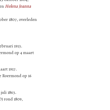
en
Helena Joanna
ober 1807, overleden
ebruari 1913.
oermond op 4 maart
art 1917.
te Roermond op 16
uli 1863.
D) rond 1809,