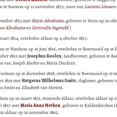
n te Baexem op 21 november 1873, zoon van
Laurens Linssen
ovember 1833 met
Marie Abrahams
, geboren te Horn op 10 okt
bus Abrahams
en
Gertrudis Ingeveld
.)
uari 1824, overleden aldaar op 4 oktober 1827.
en te Nunhem op 19 juni 1826, overleden te Roermond op 16 f
ember 1853 met
Josephus Koolen
, landbouwer, geboren te R
oon van
Joseph Koolen
en
Maria Duckers
.
Nunhem op 16 december 1828, overleden te Roermond op 19 ma
ri 1859 met
Rutgerus Wilhelmus Smits
, dagloner, geboren 
s Smits
en
Elisabeth van Herten
.
hem op 26 maart 1831, wonende aldaar, overleden aldaar op 6 j
ri 1857 met
Maria Anna Nothen
, geboren te Kaldenkirchen (
en aldaar op 26 november 1862.