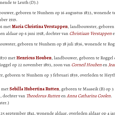
nende te Leuth (D).)
dbouwer, geboren te Nunhem op 16 augustus 1833, wonende te
ber 1919.
856 met
Maria Christina Verstappen
, landbouwster, geboren
n aldaar op 6 juni 1918, dochter van
Christiaan Verstappen
e
ouwster, geboren te Nunhem op 18 juli 1836, wonende te Rog
 1870 met
Henricus Houben
, landbouwer, geboren te Roggel o
Roggel op 22 november 1893, zoon van
Corneil Houben
en
Jea
er, geboren te Nunhem op 3 februari 1839, overleden te Heyt
3 met
Sebilla Hubertina Rutten
, geboren te Maaseik (B) op 3 
9, dochter van
Theodorus Rutten
en
Anna Catharina Coolen
.
ter.)
5 september 1841, wonende aldaar, overleden aldaar op 4 jan