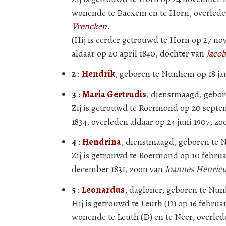
wonende te Baexem en te Horn, overlede
Vrencken
.
(Hij is eerder getrouwd te Horn op 27 n
aldaar op 20 april 1840, dochter van
Jaco
2
:
Hendrik
, geboren te Nunhem op 18 jan
3
:
Maria Gertrudis
, dienstmaagd, gebor
Zij is getrouwd te Roermond op 20 sept
1834, overleden aldaar op 24 juni 1907, z
4
:
Hendrina
, dienstmaagd, geboren te 
Zij is getrouwd te Roermond op 10 februa
december 1831, zoon van
Joannes Henricu
5
:
Leonardus
, dagloner, geboren te Nun
Hij is getrouwd te Leuth (D) op 16 februa
wonende te Leuth (D) en te Neer, overled