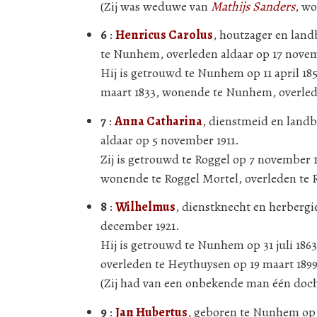
(Zij was weduwe van
Mathijs Sanders
, wo
6
:
Henricus Carolus
, houtzager en lan
te Nunhem, overleden aldaar op 17 novem
Hij is getrouwd te Nunhem op 11 april 1
maart 1833, wonende te Nunhem, overlede
7
:
Anna Catharina
, dienstmeid en landb
aldaar op 5 november 1911.
Zij is getrouwd te Roggel op 7 november
wonende te Roggel Mortel, overleden te 
8
:
Wilhelmus
, dienstknecht en herbergi
december 1921.
Hij is getrouwd te Nunhem op 31 juli 186
overleden te Heythuysen op 19 maart 189
(Zij had van een onbekende man één doch
9
:
Jan Hubertus
, geboren te Nunhem op 2