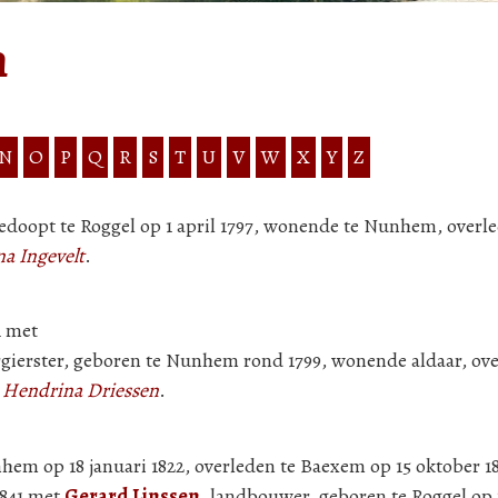
n
N
O
P
Q
R
S
T
U
V
W
X
Y
Z
gedoopt te Roggel op 1 april 1797, wonende te Nunhem, overle
na Ingevelt
.
1 met
rgierster, geboren te Nunhem rond 1799, wonende aldaar, ove
n
Hendrina Driessen
.
hem op 18 januari 1822, overleden te Baexem op 15 oktober 1
1841 met
Gerard Linssen
, landbouwer, geboren te Roggel op 