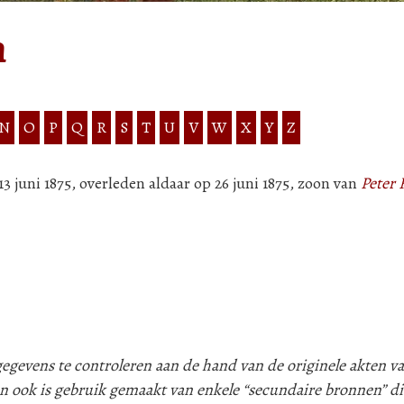
n
N
O
P
Q
R
S
T
U
V
W
X
Y
Z
 juni 1875, overleden aldaar op 26 juni 1875, zoon van
Peter
evens te controleren aan de hand van de originele akten va
n ook is gebruik gemaakt van enkele “secundaire bronnen” d