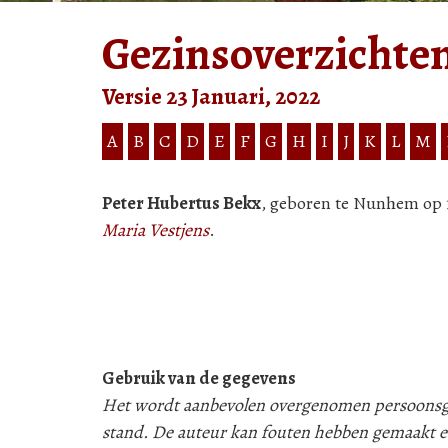
Gezinsoverzichte
Versie 23 Januari, 2022
A
B
C
D
E
F
G
H
I
J
K
L
M
Peter Hubertus Bekx
, geboren te Nunhem op 13
Maria Vestjens
.
Gebruik van de gegevens
Het wordt aanbevolen overgenomen persoonsgeg
stand. De auteur kan fouten hebben gemaakt e