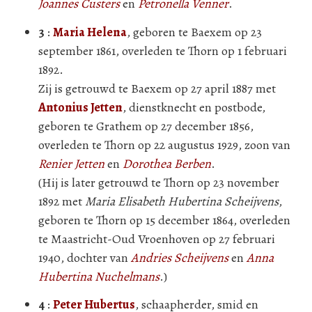
Joannes Custers
en
Petronella Venner
.
3
:
Maria Helena
, geboren te Baexem op 23
september 1861, overleden te Thorn op 1 februari
1892.
Zij is getrouwd te Baexem op 27 april 1887 met
Antonius Jetten
, dienstknecht en postbode,
geboren te Grathem op 27 december 1856,
overleden te Thorn op 22 augustus 1929, zoon van
Renier Jetten
en
Dorothea Berben
.
(Hij is later getrouwd te Thorn op 23 november
1892 met
Maria Elisabeth Hubertina Scheijvens
,
geboren te Thorn op 15 december 1864, overleden
te Maastricht-Oud Vroenhoven op 27 februari
1940, dochter van
Andries Scheijvens
en
Anna
Hubertina Nuchelmans
.)
4
:
Peter Hubertus
, schaapherder, smid en