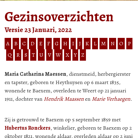
Gezinsoverzichten
Versie 23 Januari, 2022
A
B
C
D
E
F
G
H
I
J
K
L
M
N
O
P
Q
R
S
T
U
V
W
X
Y
Z
Maria Catharina Maessen
, dienstmeid, herbergierster
en tapster, geboren te Heythuysen op 6 maart 1835,
wonende te Baexem, overleden te Weert op 21 januari
1911, dochter van
Hendrik Maassen
en
Marie Verhaegen
.
Zij is getrouwd te Baexem op 5 september 1859 met
Hubertus Ronckers
, winkelier, geboren te Baexem op 2
oktober 1821, wonende aldaar, overleden aldaar op 2 juni