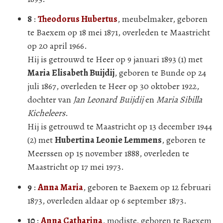
8
:
Theodorus Hubertus
, meubelmaker, geboren
te Baexem op 18 mei 1871, overleden te Maastricht
op 20 april 1966.
Hij is getrouwd te Heer op 9 januari 1893 (1) met
Maria Elisabeth Buijdij
, geboren te Bunde op 24
juli 1867, overleden te Heer op 30 oktober 1922,
dochter van
Jan Leonard Buijdij
en
Maria Sibilla
Kicheleers
.
Hij is getrouwd te Maastricht op 13 december 1944
(2) met
Hubertina Leonie Lemmens
, geboren te
Meerssen op 15 november 1888, overleden te
Maastricht op 17 mei 1973.
9
:
Anna Maria
, geboren te Baexem op 12 februari
1873, overleden aldaar op 6 september 1873.
10
:
Anna Catharina
, modiste, geboren te Baexem