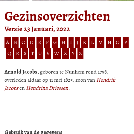
Gezinsoverzichten
Versie 23 Januari, 2022
A
B
C
D
E
F
G
H
I
J
K
L
M
N
O
P
Q
R
S
T
U
V
W
X
Y
Z
Arnold Jacobs
, geboren te Nunhem rond 1798,
overleden aldaar op 11 mei 1825, zoon van
Hendrik
Jacobs
en
Hendrina Driessen
.
Gebruik van de gegevens