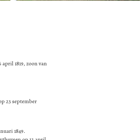
april 1819, zoon van
 op 23 september
nuari 1849.
ythuysen op 13 april