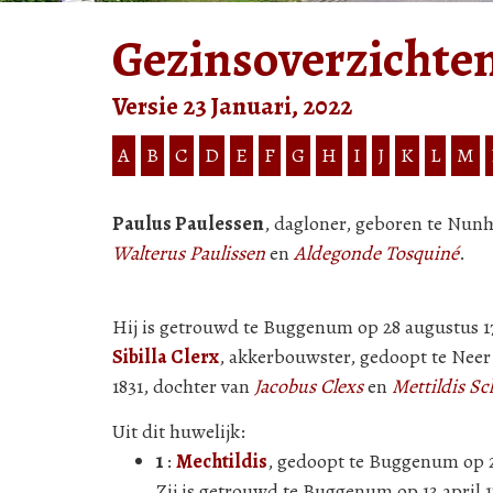
Gezinsoverzichte
Versie 23 Januari, 2022
A
B
C
D
E
F
G
H
I
J
K
L
M
Paulus Paulessen
, dagloner, geboren te Nunh
Walterus Paulissen
en
Aldegonde Tosquiné
.
Hij is getrouwd te Buggenum op 28 augustus 1
Sibilla Clerx
, akkerbouwster, gedoopt te Neer
1831, dochter van
Jacobus Clexs
en
Mettildis S
Uit dit huwelijk:
1
:
Mechtildis
, gedoopt te Buggenum op 25
Zij is getrouwd te Buggenum op 13 april