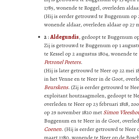
1785, wonende te Roggel, overleden aldaa
(Hij is eerder getrouwd te Buggenum op 2
wonende aldaar, overleden aldaar op 27 m
2
:
Aldegundis
, gedoopt te Buggenum op 
Zij is getrouwd te Buggenum op 1 august
te Kessel op 2 augustus 1804, wonende te 
Petronel Peeters
.
(Hij is later getrouwd te Neer op 22 mei 
in het Venne en te Neer in de Goot, over
Beurskens
. (Zij is eerder getrouwd te Ne
exploitant houtzaagmolen, gedoopt te Nee
overleden te Neer op 23 februari 1818, zo
op 29 november 1820 met
Simon Vleesho
Buggenum en te Neer in de Goot, overled
Coenen
. (Hij is eerder getrouwd te Neer
maart 1780, wonende te Neer op de Boschh