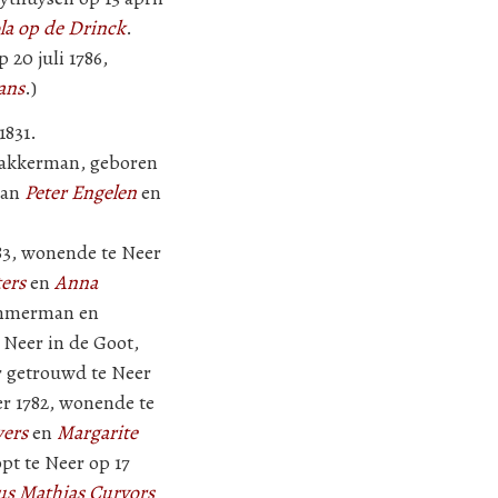
la op de Drinck
.
20 juli 1786,
ans
.)
1831.
n akkerman, geboren
van
Peter Engelen
en
83, wonende te Neer
ers
en
Anna
immerman en
 Neer in de Goot,
er getrouwd te Neer
er 1782, wonende te
wers
en
Margarite
pt te Neer op 17
us Mathias Curvors