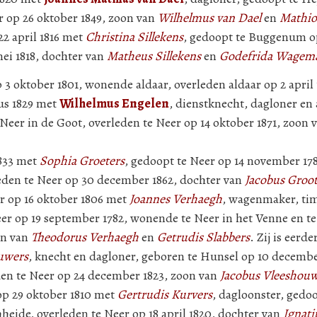
r op 26 oktober 1849, zoon van
Wilhelmus van Dael
en
Mathio
2 april 1816 met
Christina Sillekens
, gedoopt te Buggenum op 
ei 1818, dochter van
Matheus Sillekens
en
Godefrida Wagem
3 oktober 1801, wonende aldaar, overleden aldaar op 2 april 
us 1829 met
Wilhelmus Engelen
, dienstknecht, dagloner e
Neer in de Goot, overleden te Neer op 14 oktober 1871, zoon 
1833 met
Sophia Groeters
, gedoopt te Neer op 14 november 17
leden te Neer op 30 december 1862, dochter van
Jacobus Groot
er op 16 oktober 1806 met
Joannes Verhaegh
, wagenmaker, t
r op 19 september 1782, wonende te Neer in het Venne en te
on van
Theodorus Verhaegh
en
Getrudis Slabbers
. Zij is eerd
uwers
, knecht en dagloner, geboren te Hunsel op 10 decemb
en te Neer op 24 december 1823, zoon van
Jacobus Vleeshou
 op 29 oktober 1810 met
Gertrudis Kurvers
, dagloonster, gedoo
eide, overleden te Neer op 18 april 1820, dochter van
Ignati