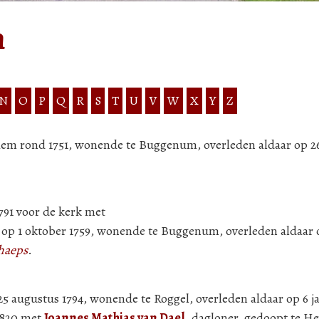
n
N
O
P
Q
R
S
T
U
V
W
X
Y
Z
em rond 1751, wonende te Buggenum, overleden aldaar op 26 
791 voor de kerk met
 op 1 oktober 1759, wonende te Buggenum, overleden aldaar
chaeps
.
 augustus 1794, wonende te Roggel, overleden aldaar op 6 ja
 1820 met
Joannes Mathias van Dael
, dagloner, gedoopt te He