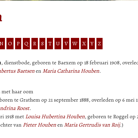
n
N
O
P
Q
R
S
T
U
V
W
X
Y
Z
n
, dienstbode, geboren te Baexem op 18 februari 1908, overl
bertus Baetsen
en
Maria Catharina Houben
.
34 met haar oom
boren te Grathem op 21 september 1888, overleden op 6 mei 1
ndrina Roost
.
ri 1918 met
Louisa Hubertina Houben
, geboren te Roggel op 2
ochter van
Pieter Houben
en
Maria Gertrudis van Roij
.)