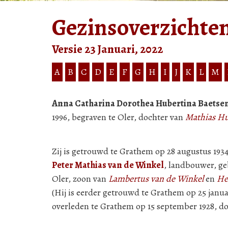
Gezinsoverzichte
Versie 23 Januari, 2022
A
B
C
D
E
F
G
H
I
J
K
L
M
Anna Catharina Dorothea Hubertina Baetse
1996, begraven te Oler, dochter van
Mathias Hu
Zij is getrouwd te Grathem op 28 augustus 19
Peter Mathias van de Winkel
, landbouwer, ge
Oler, zoon van
Lambertus van de Winkel
en
He
(Hij is eerder getrouwd te Grathem op 25 janua
overleden te Grathem op 15 september 1928, d