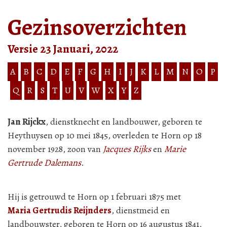
Gezinsoverzichten
Versie 23 Januari, 2022
A
B
C
D
E
F
G
H
I
J
K
L
M
N
O
P
Q
R
S
T
U
V
W
X
Y
Z
Jan Rijckx
, dienstknecht en landbouwer, geboren te
Heythuysen op 10 mei 1845, overleden te Horn op 18
november 1928, zoon van
Jacques Rijks
en
Marie
Gertrude Dalemans
.
Hij is getrouwd te Horn op 1 februari 1875 met
Maria Gertrudis Reijnders
, dienstmeid en
landbouwster, geboren te Horn op 16 augustus 1841,