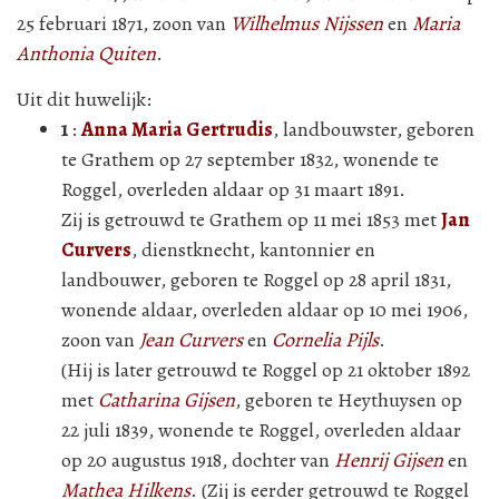
25 februari 1871, zoon van
Wilhelmus Nijssen
en
Maria
Anthonia Quiten
.
Uit dit huwelijk:
1
:
Anna Maria Gertrudis
, landbouwster, geboren
te Grathem op 27 september 1832, wonende te
Roggel, overleden aldaar op 31 maart 1891.
Zij is getrouwd te Grathem op 11 mei 1853 met
Jan
Curvers
, dienstknecht, kantonnier en
landbouwer, geboren te Roggel op 28 april 1831,
wonende aldaar, overleden aldaar op 10 mei 1906,
zoon van
Jean Curvers
en
Cornelia Pijls
.
(Hij is later getrouwd te Roggel op 21 oktober 1892
met
Catharina Gijsen
, geboren te Heythuysen op
22 juli 1839, wonende te Roggel, overleden aldaar
op 20 augustus 1918, dochter van
Henrij Gijsen
en
Mathea Hilkens
. (Zij is eerder getrouwd te Roggel