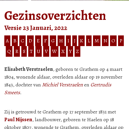
Gezinsoverzichten
Versie 23 Januari, 2022
A
B
C
D
E
F
G
H
I
J
K
L
M
N
O
P
Q
R
S
T
U
V
W
X
Y
Z
Elisabeth Verstraelen
, geboren te Grathem op 4 maart
1804, wonende aldaar, overleden aldaar op 19 november
1843, dochter van
Michiel Verstraelen
en
Gertrudis
Smeets
.
Zij is getrouwd te Grathem op 17 september 1831 met
Paul Nijssen
, landbouwer, geboren te Haelen op 18
oktober 1807, wonende te Grathem, overleden aldaar op