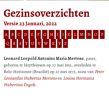
Gezinsoverzichten
Versie 23 Januari, 2022
A
B
C
D
E
F
G
H
I
J
K
L
M
N
O
P
Q
R
S
T
U
V
W
X
Y
Z
Leonard Leopold Antonius Maria Mertens
, pater,
geboren te Heythuysen op 27 mei 1912, overleden te
Belo-Horizonte (Brazilië) op 27 mei 1973, zoon van
Peter
Leonardus Hubertus Mertens
en
Louisa Hermania
Hubertina Engels
.