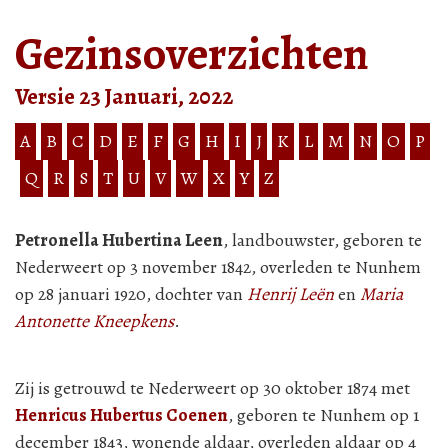
Gezinsoverzichten
Versie 23 Januari, 2022
A
B
C
D
E
F
G
H
I
J
K
L
M
N
O
P
Q
R
S
T
U
V
W
X
Y
Z
Petronella Hubertina Leen
, landbouwster, geboren te
Nederweert op 3 november 1842, overleden te Nunhem
op 28 januari 1920, dochter van
Henrij Leën
en
Maria
Antonette Kneepkens
.
Zij is getrouwd te Nederweert op 30 oktober 1874 met
Henricus Hubertus Coenen
, geboren te Nunhem op 1
december 1843, wonende aldaar, overleden aldaar op 4