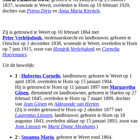
1837, wonende te Weert, overleden te Horn op 19 februari 1920,
dochter van
Petrus Dirix
en
Anna Maria Kirckels
.
Zij is getrouwd te Weert op 10 februari 1864 met
Peter Verleijsdonk
, molenaarsknecht en landbouwer, geboren te
Oirschot op 1 december 1838, wonende te Weert, overleden te Horn
op 7 juni 1915, zoon van
Hendrik Verleijsdonk
en
Cornelia
Hoevenaars
.
Uit dit huwelijk:
1
:
Hubertus Cornelis
, landbouwer, geboren te Weert op 1
april 1859, overleden te Horn op 15 januari 1904.
Hij is getrouwd te Horn op 11 januari 1897 met
Margaretha
Gijsen
, dienstmeid en landbouwster, geboren te Haelen op 27
februari 1845, overleden te Horn op 7 maart 1899, dochter
van
Jean Gijsen
en
Aldegonde van Herten
.
(Zij is eerder getrouwd te Horn op 2 oktober 1877 met
Laurentius Linssen
, landbouwer, geboren te Horn op 18
augustus 1843, overleden aldaar op 15 januari 1893, zoon van
Jean Linssen
en
Marie Digne Abrahams
.)
2
:
Susanna Maria
, geboren te Weert rond 1864.