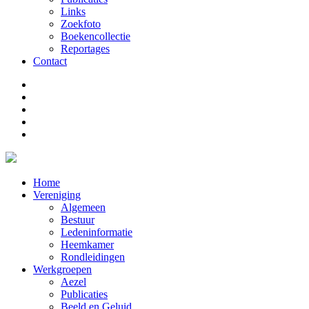
Links
Zoekfoto
Boekencollectie
Reportages
Contact
Home
Vereniging
Algemeen
Bestuur
Ledeninformatie
Heemkamer
Rondleidingen
Werkgroepen
Aezel
Publicaties
Beeld en Geluid