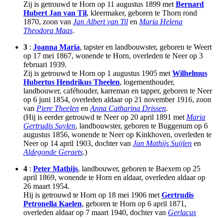
Zij is getrouwd te Horn op 11 augustus 1899 met
Bernard
Hubert Jan van Til
, kleermaker, geboren te Thorn rond
1870, zoon van
Jan Albert van Til
en
Maria Helena
Theodora Maas
.
3
:
Joanna Maria
, tapster en landbouwster, geboren te Weert
op 17 mei 1867, wonende te Horn, overleden te Neer op 3
februari 1939.
Zij is getrouwd te Horn op 1 augustus 1905 met
Wilhelmus
Hubertus Hendrikus Theelen
, logementhouder,
landbouwer, caféhouder, karreman en tapper, geboren te Neer
op 6 juni 1854, overleden aldaar op 21 november 1916, zoon
van
Piere Theelen
en
Anna Catharina Drissen
.
(Hij is eerder getrouwd te Neer op 20 april 1891 met
Maria
Gertrudis Suylen
, landbouwster, geboren te Buggenum op 6
augustus 1856, wonende te Neer op Kinkhoven, overleden te
Neer op 14 april 1903, dochter van
Jan Mathijs Suijlen
en
Aldegonde Geraets
.)
4
:
Peter Mathijs
, landbouwer, geboren te Baexem op 25
april 1869, wonende te Horn en aldaar, overleden aldaar op
26 maart 1954.
Hij is getrouwd te Horn op 18 mei 1906 met
Gertrudis
Petronella Kaelen
, geboren te Horn op 6 april 1871,
overleden aldaar op 7 maart 1940, dochter van
Gerlacus