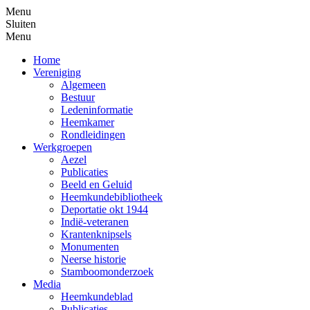
Menu
Sluiten
Menu
Home
Vereniging
Algemeen
Bestuur
Ledeninformatie
Heemkamer
Rondleidingen
Werkgroepen
Aezel
Publicaties
Beeld en Geluid
Heemkundebibliotheek
Deportatie okt 1944
Indië-veteranen
Krantenknipsels
Monumenten
Neerse historie
Stamboomonderzoek
Media
Heemkundeblad
Publicaties