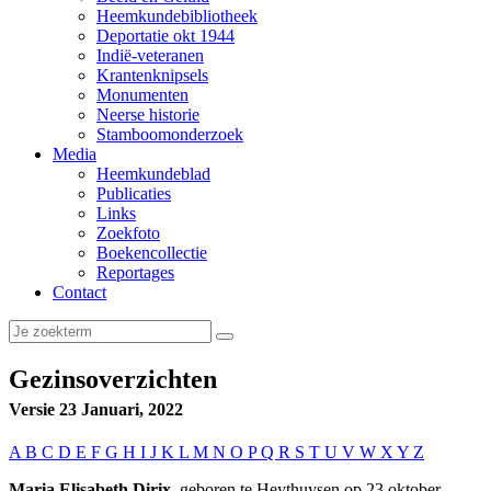
Heemkundebibliotheek
Deportatie okt 1944
Indië-veteranen
Krantenknipsels
Monumenten
Neerse historie
Stamboomonderzoek
Media
Heemkundeblad
Publicaties
Links
Zoekfoto
Boekencollectie
Reportages
Contact
Gezinsoverzichten
Versie 23 Januari, 2022
A
B
C
D
E
F
G
H
I
J
K
L
M
N
O
P
Q
R
S
T
U
V
W
X
Y
Z
Maria Elisabeth Dirix
, geboren te Heythuysen op 23 oktober