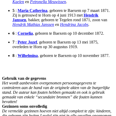
Kaelen
en
Petronella Meuwissen
.
5
:
Maria Catherina
, geboren te Baexem op 7 maart 1871.
Zij is getrouwd te Horn op 4 juni 1913 met
Hendrik
Janssen
, bakker, geboren te Tegelen rond 1871, zoon van
Hendrik Mathias Janssen
en
Hendrina Jacobs
.
6
:
Cornelia
, geboren te Baexem op 10 december 1872.
7
:
Peter Jozef
, geboren te Baexem op 13 mei 1875,
overleden te Horn op 30 augustus 1919.
8
:
Wilhelmina
, geboren te Baexem op 10 november 1877.
Gebruik van de gegevens
Het wordt aanbevolen overgenomen persoonsgegevens te
controleren aan de hand van de originele akten van de burgerlijke
stand. De auteur kan fouten hebben gemaakt en ook is gebruik
gemaakt van enkele “secundaire bronnen” die fouten kunnen
bevatten!
Gezinnen soms onvolledig
De vermelde gezinnen hoeven niet altijd compleet te zijn: kinderen,
die geboren zijn buiten Leudal zijn niet in alle gevallen opgenomen.