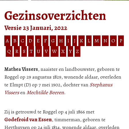
Gezinsoverzichten
Versie 23 Januari, 2022
A
B
C
D
E
F
G
H
I
J
K
L
M
N
O
P
Q
R
S
T
U
V
W
X
Y
Z
Mathea Vissers
, naaister en landbouwster, geboren te
Roggel op 29 augustus 1829, wonende aldaar, overleden
te Elmpt (D) op 7 mei 1902, dochter van
Stephanus
Vissers
en
Mechtilde Beeren
.
Zij is getrouwd te Roggel op 4 juli 1866 met
Godefroid van Essen
, timmerman, geboren te
Heythuysen op 24 juli 1814, wonende aldaar, overleden