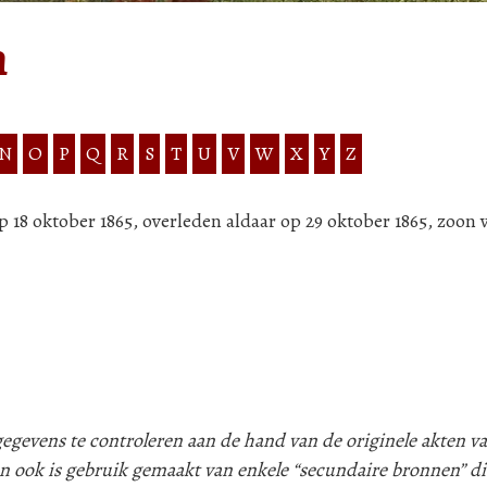
n
N
O
P
Q
R
S
T
U
V
W
X
Y
Z
 18 oktober 1865, overleden aldaar op 29 oktober 1865, zoon
evens te controleren aan de hand van de originele akten va
n ook is gebruik gemaakt van enkele “secundaire bronnen” d