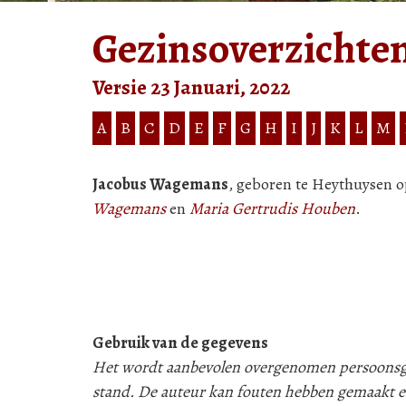
Gezinsoverzichte
Versie 23 Januari, 2022
A
B
C
D
E
F
G
H
I
J
K
L
M
Jacobus Wagemans
, geboren te Heythuysen op
Wagemans
en
Maria Gertrudis Houben
.
Gebruik van de gegevens
Het wordt aanbevolen overgenomen persoonsgeg
stand. De auteur kan fouten hebben gemaakt e