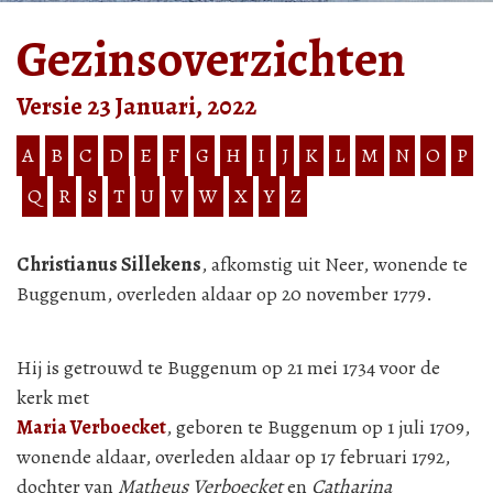
Gezinsoverzichten
Versie 23 Januari, 2022
A
B
C
D
E
F
G
H
I
J
K
L
M
N
O
P
Q
R
S
T
U
V
W
X
Y
Z
Christianus Sillekens
, afkomstig uit Neer, wonende te
Buggenum, overleden aldaar op 20 november 1779.
Hij is getrouwd te Buggenum op 21 mei 1734 voor de
kerk met
Maria Verboecket
, geboren te Buggenum op 1 juli 1709,
wonende aldaar, overleden aldaar op 17 februari 1792,
dochter van
Matheus Verboecket
en
Catharina