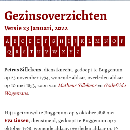
Gezinsoverzichten
Versie 23 Januari, 2022
A
B
C
D
E
F
G
H
I
J
K
L
M
N
O
P
Q
R
S
T
U
V
W
X
Y
Z
Petrus Sillekens
, dienstknecht, gedoopt te Buggenum
op 23 november 1794, wonende aldaar, overleden aldaar
op 10 mei 1853, zoon van
Matheus Sillekens
en
Godefrida
Wagemans
.
Hij is getrouwd te Buggenum op 5 oktober 1818 met
Eva Linsen
, dienstmeid, gedoopt te Buggenum op 7
oktober 1798, wonende aldaar, overleden aldaar op 19