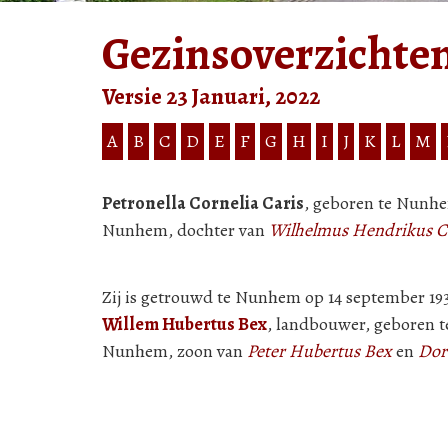
Gezinsoverzichte
Versie 23 Januari, 2022
A
B
C
D
E
F
G
H
I
J
K
L
M
Petronella Cornelia Caris
, geboren te Nunhe
Nunhem, dochter van
Wilhelmus Hendrikus C
Zij is getrouwd te Nunhem op 14 september 19
Willem Hubertus Bex
, landbouwer, geboren t
Nunhem, zoon van
Peter Hubertus Bex
en
Dor