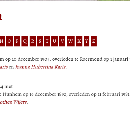
n
N
O
P
Q
R
S
T
U
V
W
X
Y
Z
m op 10 december 1904, overleden te Roermond op 1 januari 1
aris
en
Joanna Hubertina Karis
.
34 met
e Nunhem op 16 december 1892, overleden op 11 februari 1981
othea Wijers
.