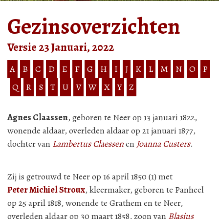
Gezinsoverzichten
Versie 23 Januari, 2022
A
B
C
D
E
F
G
H
I
J
K
L
M
N
O
P
Q
R
S
T
U
V
W
X
Y
Z
Agnes Claassen
, geboren te Neer op 13 januari 1822,
wonende aldaar, overleden aldaar op 21 januari 1877,
dochter van
Lambertus Claessen
en
Joanna Custers
.
Zij is getrouwd te Neer op 16 april 1850 (1) met
Peter Michiel Stroux
, kleermaker, geboren te Panheel
op 25 april 1818, wonende te Grathem en te Neer,
overleden aldaar op 30 maart 1858, zoon van
Blasius