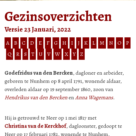
Gezinsoverzichten
Versie 23 Januari, 2022
A
B
C
D
E
F
G
H
I
J
K
L
M
N
O
P
Q
R
S
T
U
V
W
X
Y
Z
Godefridus van den Bercken
, dagloner en arbeider,
geboren te Nunhem op 8 april 1791, wonende aldaar,
overleden aldaar op 19 september 1860, zoon van
Hendrikus van den Bercken
en
Anna Wagemans
.
Hij is getrouwd te Neer op 1 mei 1817 met
Christina van de Kerckhof
, dagloonster, gedoopt te
Neer op 17 februari 1782, wonende te Nunhem,