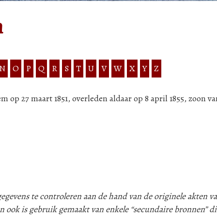
n
N
O
P
Q
R
S
T
U
V
W
X
Y
Z
m op 27 maart 1851, overleden aldaar op 8 april 1855, zoon v
evens te controleren aan de hand van de originele akten va
n ook is gebruik gemaakt van enkele “secundaire bronnen” d