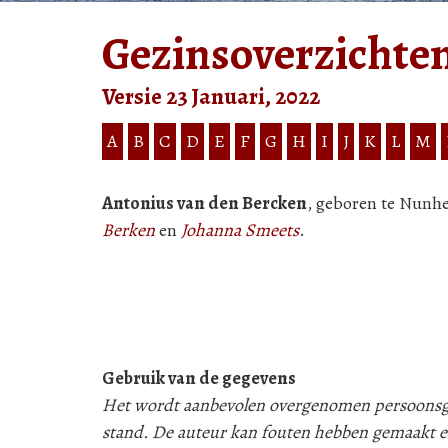
Gezinsoverzichte
Versie 23 Januari, 2022
A
B
C
D
E
F
G
H
I
J
K
L
M
Antonius van den Bercken
, geboren te Nunhe
Berken
en
Johanna Smeets
.
Gebruik van de gegevens
Het wordt aanbevolen overgenomen persoonsgeg
stand. De auteur kan fouten hebben gemaakt e