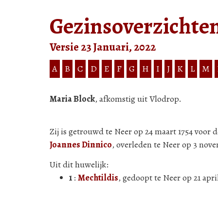
Gezinsoverzichte
Versie 23 Januari, 2022
A
B
C
D
E
F
G
H
I
J
K
L
M
Maria Block
, afkomstig uit Vlodrop.
Zij is getrouwd te Neer op 24 maart 1754 voor 
Joannes Dinnico
, overleden te Neer op 3 nov
Uit dit huwelijk:
1
:
Mechtildis
, gedoopt te Neer op 21 apri