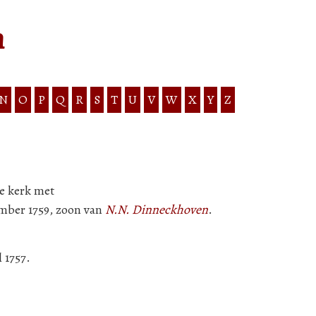
n
N
O
P
Q
R
S
T
U
V
W
X
Y
Z
de kerk met
ember 1759, zoon van
N.N. Dinneckhoven
.
l 1757.