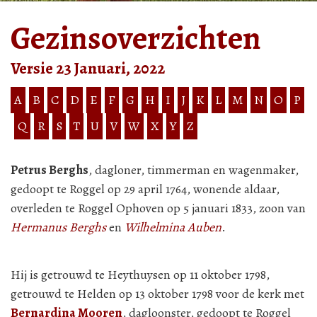
Gezinsoverzichten
Versie 23 Januari, 2022
A
B
C
D
E
F
G
H
I
J
K
L
M
N
O
P
Q
R
S
T
U
V
W
X
Y
Z
Petrus Berghs
, dagloner, timmerman en wagenmaker,
gedoopt te Roggel op 29 april 1764, wonende aldaar,
overleden te Roggel Ophoven op 5 januari 1833, zoon van
Hermanus Berghs
en
Wilhelmina Auben
.
Hij is getrouwd te Heythuysen op 11 oktober 1798,
getrouwd te Helden op 13 oktober 1798 voor de kerk met
Bernardina Mooren
, dagloonster, gedoopt te Roggel