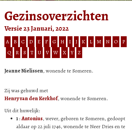
Gezinsoverzichten
Versie 23 Januari, 2022
A
B
C
D
E
F
G
H
I
J
K
L
M
N
O
P
Q
R
S
T
U
V
W
X
Y
Z
Jeanne Nielissen
, wonende te Someren.
Zij was gehuwd met
Henry van den Kerkhof
, wonende te Someren.
Uit dit huwelijk:
1
:
Antonius
, wever, geboren te Someren, gedoopt
aldaar op 22 juli 1746, wonende te Neer Dries en te