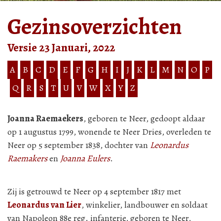
Gezinsoverzichten
Versie 23 Januari, 2022
A
B
C
D
E
F
G
H
I
J
K
L
M
N
O
P
Q
R
S
T
U
V
W
X
Y
Z
Joanna Raemaekers
, geboren te Neer, gedoopt aldaar
op 1 augustus 1799, wonende te Neer Dries, overleden te
Neer op 5 september 1838, dochter van
Leonardus
Raemakers
en
Joanna Eulers
.
Zij is getrouwd te Neer op 4 september 1817 met
Leonardus van Lier
, winkelier, landbouwer en soldaat
van Napoleon 88e reg. infanterie, geboren te Neer,