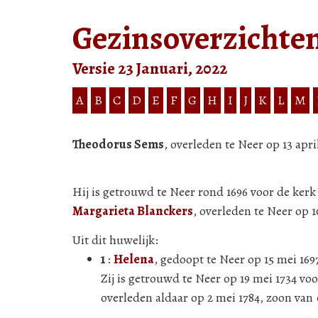
Gezinsoverzichte
Versie 23 Januari, 2022
A
B
C
D
E
F
G
H
I
J
K
L
M
Theodorus Sems
, overleden te Neer op 13 apri
Hij is getrouwd te Neer rond 1696 voor de kerk
Margarieta Blanckers
, overleden te Neer op 
Uit dit huwelijk:
1
:
Helena
, gedoopt te Neer op 15 mei 169
Zij is getrouwd te Neer op 19 mei 1734 vo
overleden aldaar op 2 mei 1784, zoon van