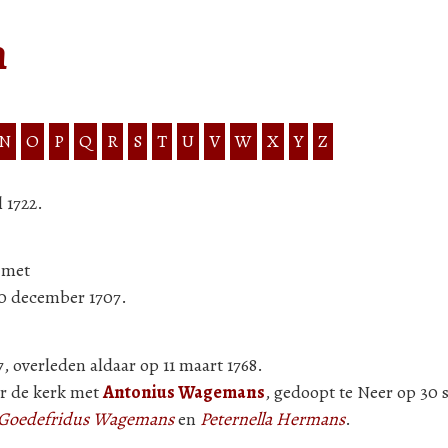
n
N
O
P
Q
R
S
T
U
V
W
X
Y
Z
l 1722.
 met
10 december 1707.
7, overleden aldaar op 11 maart 1768.
or de kerk met
Antonius Wagemans
, gedoopt te Neer op 30 
Goedefridus Wagemans
en
Peternella Hermans
.