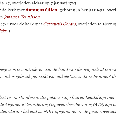
 1697, overleden aldaar op 7 januari 1763.
or de kerk met
Antonius Sillen
, geboren in het jaar 1697, ove
en
Johanna Teunissen
.
i 1722 voor de kerk met
Gertrudis Gerars
, overleden te Neer op
ickx
.)
evens te controleren aan de hand van de originele akten va
n ook is gebruik gemaakt van enkele “secundaire bronnen” d
 te zijn: kinderen, die geboren zijn buiten Leudal zijn niet i
e Algemene Verordering Gegevensbescherming (AVG) zijn oo
lijdensdatum bekend is, NIET opgenomen in de gezinsoverzic