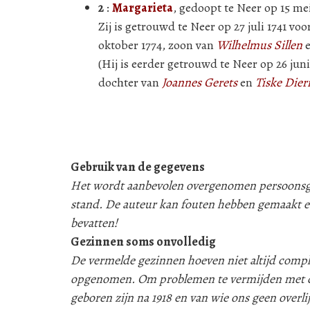
2
:
Margarieta
, gedoopt te Neer op 15 mei
Zij is getrouwd te Neer op 27 juli 1741 vo
oktober 1774, zoon van
Wilhelmus Sillen
(Hij is eerder getrouwd te Neer op 26 jun
dochter van
Joannes Gerets
en
Tiske Dier
Gebruik van de gegevens
Het wordt aanbevolen overgenomen persoonsgeg
stand. De auteur kan fouten hebben gemaakt e
bevatten!
Gezinnen soms onvolledig
De vermelde gezinnen hoeven niet altijd compleet
opgenomen. Om problemen te vermijden met d
geboren zijn na 1918 en van wie ons geen over