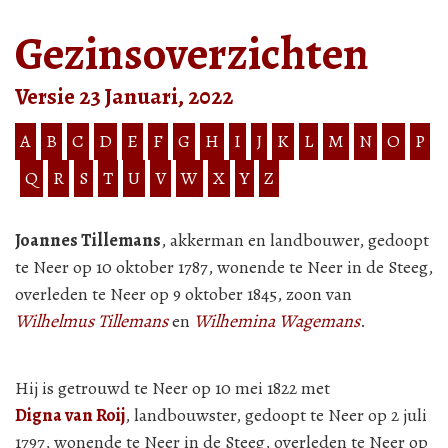
Gezinsoverzichten
Versie 23 Januari, 2022
A
B
C
D
E
F
G
H
I
J
K
L
M
N
O
P
Q
R
S
T
U
V
W
X
Y
Z
Joannes Tillemans
, akkerman en landbouwer, gedoopt
te Neer op 10 oktober 1787, wonende te Neer in de Steeg,
overleden te Neer op 9 oktober 1845, zoon van
Wilhelmus Tillemans
en
Wilhemina Wagemans
.
Hij is getrouwd te Neer op 10 mei 1822 met
Digna van Roij
, landbouwster, gedoopt te Neer op 2 juli
1797, wonende te Neer in de Steeg, overleden te Neer op