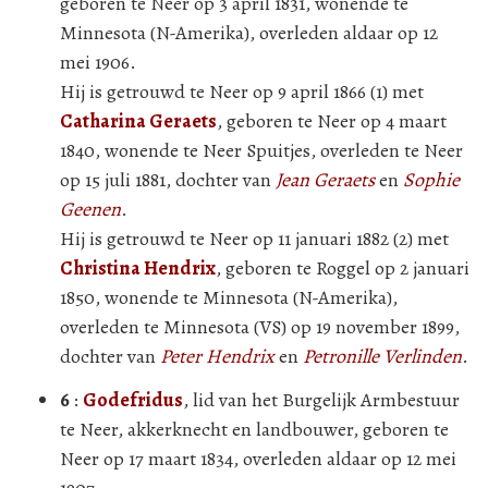
geboren te Neer op 3 april 1831, wonende te
Minnesota (N-Amerika), overleden aldaar op 12
mei 1906.
Hij is getrouwd te Neer op 9 april 1866 (1) met
Catharina Geraets
, geboren te Neer op 4 maart
1840, wonende te Neer Spuitjes, overleden te Neer
op 15 juli 1881, dochter van
Jean Geraets
en
Sophie
Geenen
.
Hij is getrouwd te Neer op 11 januari 1882 (2) met
Christina Hendrix
, geboren te Roggel op 2 januari
1850, wonende te Minnesota (N-Amerika),
overleden te Minnesota (VS) op 19 november 1899,
dochter van
Peter Hendrix
en
Petronille Verlinden
.
6
:
Godefridus
, lid van het Burgelijk Armbestuur
te Neer, akkerknecht en landbouwer, geboren te
Neer op 17 maart 1834, overleden aldaar op 12 mei