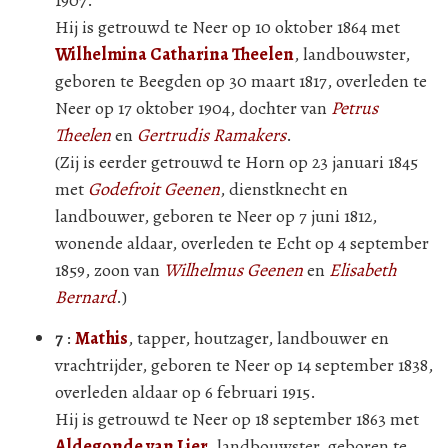
1907.
Hij is getrouwd te Neer op 10 oktober 1864 met
Wilhelmina Catharina Theelen
, landbouwster,
geboren te Beegden op 30 maart 1817, overleden te
Neer op 17 oktober 1904, dochter van
Petrus
Theelen
en
Gertrudis Ramakers
.
(Zij is eerder getrouwd te Horn op 23 januari 1845
met
Godefroit Geenen
, dienstknecht en
landbouwer, geboren te Neer op 7 juni 1812,
wonende aldaar, overleden te Echt op 4 september
1859, zoon van
Wilhelmus Geenen
en
Elisabeth
Bernard
.)
7
:
Mathis
, tapper, houtzager, landbouwer en
vrachtrijder, geboren te Neer op 14 september 1838,
overleden aldaar op 6 februari 1915.
Hij is getrouwd te Neer op 18 september 1863 met
Aldegonde van Lier
, landbouwster, geboren te